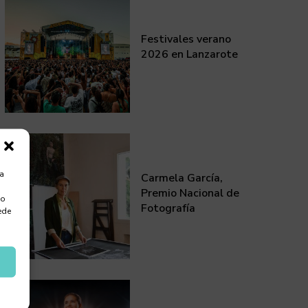
Festivales verano
2026 en Lanzarote
ra
Carmela García,
Premio Nacional de
 o
Fotografía
ede