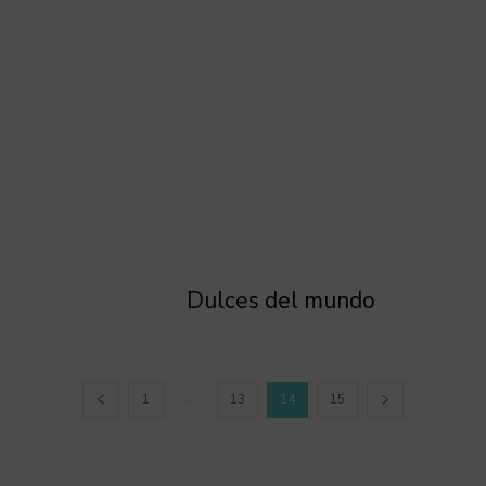
Dulces del mundo
...
1
13
14
15