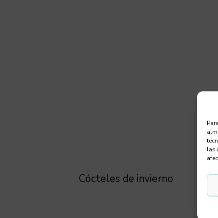
Para
alma
tec
las 
afec
Cócteles de invierno