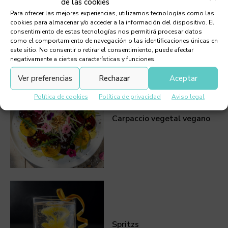
de las cookies
Tartar de carabineros
Para ofrecer las mejores experiencias, utilizamos tecnologías como las
cookies para almacenar y/o acceder a la información del dispositivo. El
consentimiento de estas tecnologías nos permitirá procesar datos
como el comportamiento de navegación o las identificaciones únicas en
este sitio. No consentir o retirar el consentimiento, puede afectar
negativamente a ciertas características y funciones.
Ver preferencias
Rechazar
Aceptar
Política de cookies
Política de privacidad
Aviso legal
Carpaccio vegetal vegano
Spritzs