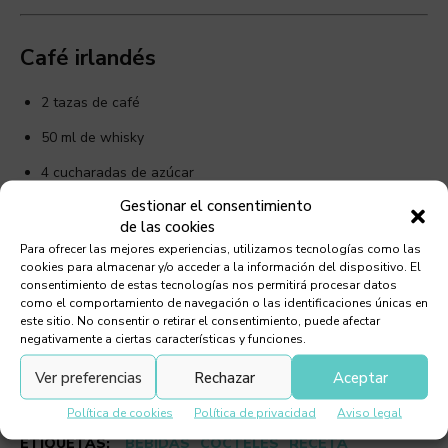
Café irlandés
2 tazas de café
50 ml de whisky
4 cucharadas de azúcar
Gestionar el consentimiento
20 CL de nata (o crema de leche)
de las cookies
Canela en polvo
Para ofrecer las mejores experiencias, utilizamos tecnologías como las
cookies para almacenar y/o acceder a la información del dispositivo. El
consentimiento de estas tecnologías nos permitirá procesar datos
Vierte el café y el whisky muy calientes directamente en el
como el comportamiento de navegación o las identificaciones únicas en
vaso. Añade azúcar y mezcla hasta disolverla. Después la nata,
este sitio. No consentir o retirar el consentimiento, puede afectar
negativamente a ciertas características y funciones.
poco a poco, sin que se mezcle con el café. Han de quedar
diferenciados. Remata con canela espolvoreada o unos granos
Ver preferencias
Rechazar
Aceptar
de café.
Política de cookies
Política de privacidad
Aviso legal
ETIQUETAS:
BEBIDAS
CÓCTELES
RECETA