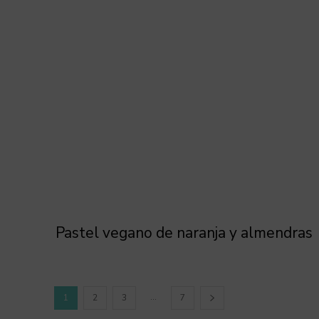
Pastel vegano de naranja y almendras
...
1
2
3
7