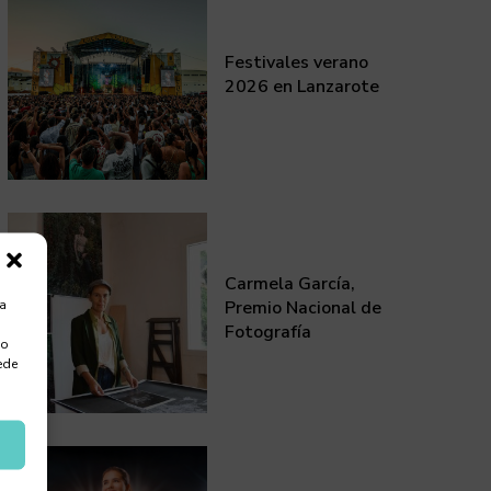
Festivales verano
2026 en Lanzarote
Carmela García,
ra
Premio Nacional de
Fotografía
 o
ede