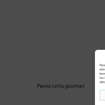
Para
alma
tec
las 
afec
Panna cotta gourmet