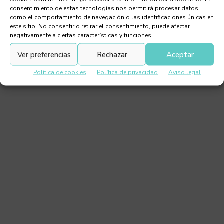
consentimiento de estas tecnologías nos permitirá procesar datos
como el comportamiento de navegación o las identificaciones únicas en
este sitio. No consentir o retirar el consentimiento, puede afectar
Espacio Mobalco para Casa Decor 2025
negativamente a ciertas características y funciones.
Ver preferencias
Rechazar
Aceptar
Política de cookies
Política de privacidad
Aviso legal