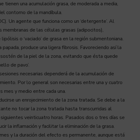
e tienen una acumulación grasa, de moderada a media,
 del contorno de la mandíbula.
DC). Un agente que funciona como un ‘detergente’. Al
s membranas de las células grasas (adipocitos),
 lipólisis o ‘vaciado’ de grasa en la región submentoniana.
 papada, produce una ligera fibrosis. Favoreciendo así la
 sostén de la piel de la zona, evitando que ésta quede
ello de pavo’.
 sesiones necesarias dependerá de la acumulación de
amiento. Por lo general son necesarias entre una y cuatro
os mes y medio entre cada una.
ucirse un enrojecimiento de la zona tratada. Se debe a la
ante no tocar la zona tratada hasta transcurridas al
 siguientes veinticuatro horas. Pasados dos o tres días se
ir la inflamación y facilitar la eliminación de la grasa.
mes y la duración del efecto es permanente, aunque está