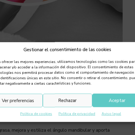
Gestionar el consentimiento de las cookies
 ofrecer las mejores experiencias, utilizamos tecnologías como las cookies pa
le específico para disolver y eliminar de
cenar y/o acceder a la información del dispositivo. El consentimiento de estas
bajo la barbilla, reduciendo la flacidez y
nologías nos permitirá procesar datos como el comportamiento de navegación
identificaciones únicas en este sitio. No consentir o retirar el consentimiento, pu
tar negativamente a ciertas características y funciones.
jo la barbilla, ocasionada por el envejecimiento o por las
Ver preferencias
Rechazar
Aceptar
 la genética. Belkyra es una sustancia segura que se
r la Administración de Alimentos y Medicamentos de los
Política de cookies
Política de privacidad
Aviso legal
grasa, mejora y estiliza el ángulo mandibular y aporta