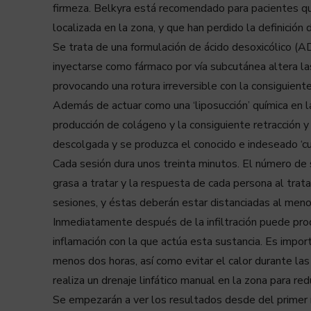
firmeza. Belkyra está recomendado para pacientes qu
localizada en la zona, y que han perdido la definición
Se trata de una formulación de ácido desoxicólico (A
inyectarse como fármaco por vía subcutánea altera la
provocando una rotura irreversible con la consiguiente
Además de actuar como una ‘liposucción’ química en la
producción de colágeno y la consiguiente retracción y
descolgada y se produzca el conocido e indeseado ‘cu
Cada sesión dura unos treinta minutos. El número de
grasa a tratar y la respuesta de cada persona al trat
sesiones, y éstas deberán estar distanciadas al men
Inmediatamente después de la infiltración puede prod
inflamación con la que actúa esta sustancia. Es import
menos dos horas, así como evitar el calor durante las
realiza un drenaje linfático manual en la zona para reduc
Se empezarán a ver los resultados desde del primer 