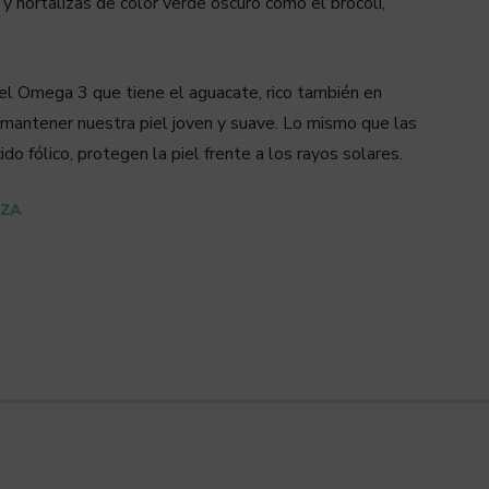
 y hortalizas de color verde oscuro como el brócoli,
l Omega 3 que tiene el aguacate, rico también en
a mantener nuestra piel joven y suave. Lo mismo que las
ido fólico, protegen la piel frente a los rayos solares.
EZA