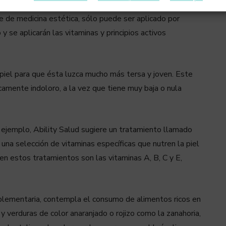
idad protectora a base de microinyecciones se conoce
e de medicina estética, sólo puede ser aplicado por
y se aplicarán las vitaminas y principios activos
a piel para que ésta luzca mucho más tersa y joven. Este
camente indoloro, a la vez que tiene muy baja o nula
or ejemplo, Ability Salud sugiere un tratamiento llamado
 una selección de vitaminas específicas que nutren la piel
en estos tratamientos son las vitaminas A, B, C y E,
mplementaria, contempla el consumo de alimentos ricos en
 verduras de color anaranjado o rojizo como la zanahoria,