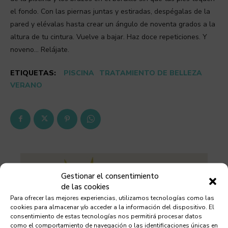
el fondo. Con las piernas juntas y estiradas, despégalas de la
pared y elévalas hasta crear un ángulo de noventa grados a la
altura de tu cintura. Vuelve a bajar. Haz doce repeticiones. Y
noveno… Relájate.
ETIQUETAS:
PISCINA
TRATAMIENTO DE BELLEZA
VERANO
Gestionar el consentimiento
de las cookies
Para ofrecer las mejores experiencias, utilizamos tecnologías como las
cookies para almacenar y/o acceder a la información del dispositivo. El
consentimiento de estas tecnologías nos permitirá procesar datos
como el comportamiento de navegación o las identificaciones únicas en