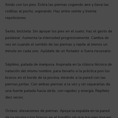
fondo con los pies. Estira las piernas cogiendo aire y lleva las
rodillas al pecho, expirando. Haz entre veinte y treinta
repeticiones.
Sexto, bicicleta. Sin apoyar los pies en el suelo, haz el gesto de
pedalear. Aumenta la intensidad progresivamente. Cambia de
vez en cuando el sentido de las piernas y repite al menos un
minuto en cada uno. Ayúdate de un flotador si fuera necesario.
Séptimo, patada de mariposa. Inspirada en la clásica técnica de
natación del mismo nombre, para llevarlo a la práctica pon los
brazos en el borde de la piscina, mirando a la pared con las
piernas juntas. Con ambas piernas a la vez y sin separarlas da
una fuerte patada hacia atrás, con rapidez y energía. Repítelo
diez veces.
Octavo, elevaciones de piernas. Apoya la espalda en la pared
de la piscina y los brazos en el bordillo sin que tus pies toquen