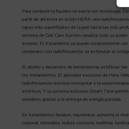
Para combatir la flacidez no basta con tecnología. De
partir de ahí entra en acción HERA, una radiofrecuenc
capas más superficiales de la piel hasta las más prof
sistema de Cell Care System canaliza todo su poder d
exterior. El tratamiento se puede complementar con 
combinarlo con radiofrecuencia, se estimulan el coláge
El diseño y desarrollo de herramientas estéticas tan
los tratamientos. El aplicador exclusivo de Hera, He
radiofrecuencia resistiva monopolar y la vacumterapi
estéticos. Y su sistema exclusivo Smart Time permite 
sensibles gracias a la entrega de energía pulsada.
En tratamientos faciales, rejuvenece, aumenta el nivel
corporal, remodela, reduce contorno, reafirma, tonifica