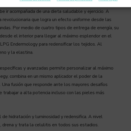
be ir acompañada de una dieta saludable y ejercicio. A
ia revolucionaria que logra un efecto uniforme desde las
undas. Por medio de cuatro tipos de entrega de energía, su
esde el interior para llegar al máximo esplendor en el
LPG Endermology para redensificar los tejidos. Al
no y la elastina.
 específicas y avanzadas permite personalizar al máximo
begy, combina en un mismo aplicador el poder de la
a. Una fusión que responde ante los mayores desafíos
trabajar a alta potencia incluso con las pieles más
 de hidratación y luminosidad y redensifica. A nivel
, drena y trata la celulitis en todos sus estadios.