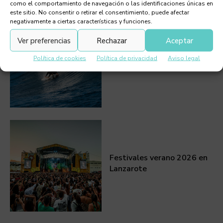
como el comportamiento de navegación o las identificaciones únicas en
este sitio. No consentir o retirar el consentimiento, puede afectar
negativamente a ciertas características y funciones.
Ver preferencias
Rechazar
Aceptar
Manuel Lezcano, surfero en
Política de cookies
Política de privacidad
Aviso legal
Lanzarote
Festivales verano 2026 en
Lanzarote