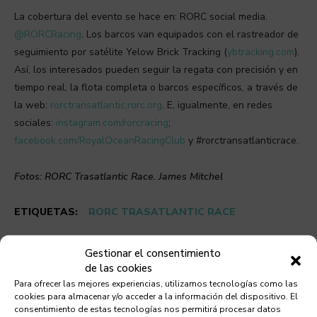
La cobertura del evento se hace en: RORC social media.
@RORCRacing
. Los barcos van equipados con el rastreador de
seguimiento por satélite Yelow Brick Tracking (
ybtracking.com
).
Así, los interesados pueden seguir la regata con precisión y en
tiempo real, la flota completa o barcos específicos, a través de
la web:
rorctransatlantic.rorc.org
. E, igualmente, en redes
sociales:
instagram.com/rorcracing
;
facebook.com/RoyalOceanRacingClub
y #rorctransatlanticrace.
Fotos: RORC Trasatlantic Race. James Mitchel
ETIQUETAS:
RORC TRASATLANTIC RACE
Gestionar el consentimiento
de las cookies
Para ofrecer las mejores experiencias, utilizamos tecnologías como las
cookies para almacenar y/o acceder a la información del dispositivo. El
consentimiento de estas tecnologías nos permitirá procesar datos
Debes leer