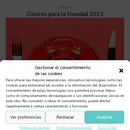
Hogar
Colores para la Navidad 2023
Gestionar el consentimiento
de las cookies
Para ofrecer las mejores experiencias, utilizamos tecnologías como las
cookies para almacenar y/o acceder a la información del dispositivo. El
consentimiento de estas tecnologías nos permitirá procesar datos
como el comportamiento de navegación o las identificaciones únicas en
este sitio. No consentir o retirar el consentimiento, puede afectar
negativamente a ciertas características y funciones.
Ver preferencias
Rechazar
Aceptar
Política de cookies
Política de privacidad
Aviso legal