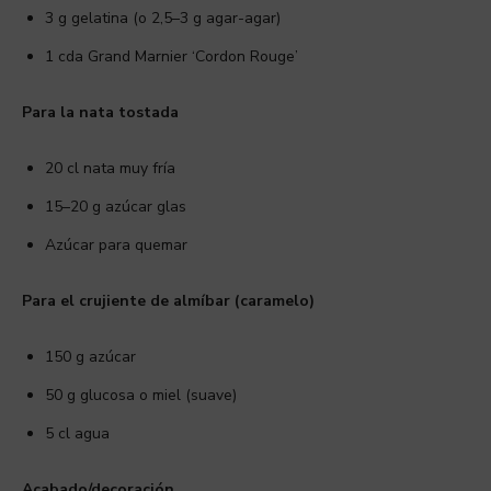
3 g gelatina (o 2,5–3 g agar-agar)
1 cda Grand Marnier ‘Cordon Rouge’
Para la nata tostada
20 cl nata muy fría
15–20 g azúcar glas
Azúcar para quemar
Para el crujiente de almíbar (caramelo)
150 g azúcar
50 g glucosa o miel (suave)
5 cl agua
Acabado/decoración