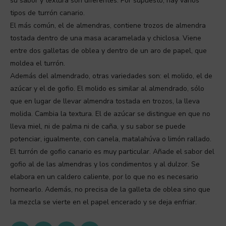
su sabor y textura son diferentes. Por supuesto, hay varios
tipos de turrón canario.
El más común, el de almendras, contiene trozos de almendra
tostada dentro de una masa acaramelada y chiclosa. Viene
entre dos galletas de oblea y dentro de un aro de papel, que
moldea el turrón.
Además del almendrado, otras variedades son: el molido, el de
azúcar y el de gofio. El molido es similar al almendrado, sólo
que en lugar de llevar almendra tostada en trozos, la lleva
molida. Cambia la textura. El de azúcar se distingue en que no
lleva miel, ni de palma ni de caña, y su sabor se puede
potenciar, igualmente, con canela, matalahúva o limón rallado.
El turrón de gofio canario es muy particular. Añade el sabor del
gofio al de las almendras y los condimentos y al dulzor. Se
elabora en un caldero caliente, por lo que no es necesario
hornearlo. Además, no precisa de la galleta de oblea sino que
la mezcla se vierte en el papel encerado y se deja enfriar.