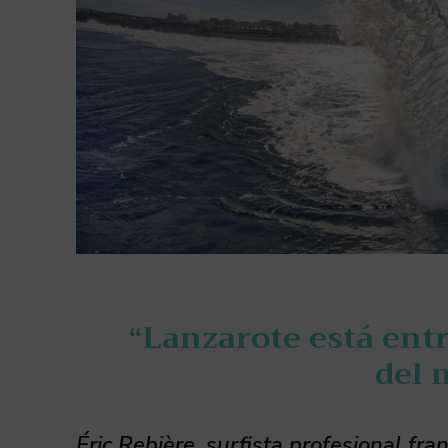
“Lanzarote está entr
del 
Éric Rebière, surfista profesional fra