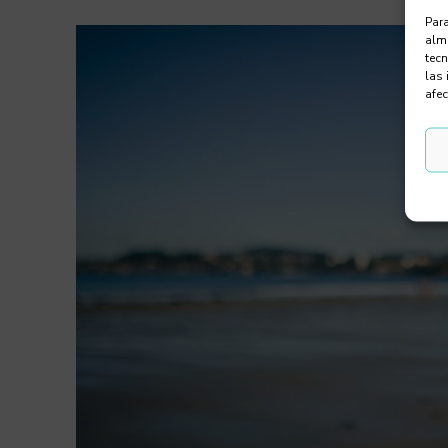
Para
alma
tec
las 
afec