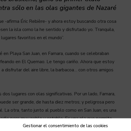
tra sólo en las olas gigantes de Nazaré
 -afirma Éric Rebière- y ahora estoy buscando otra cosa
sen la isla como la he sentido y disfrutado yo. Tranquila,
 lugares favoritos en el mundo”.
né en Playa San Juan, en Famara, cuando se celebraban
feando en El Quemao. Le tengo cariño. Ahora que estoy
 disfrutar del aire libre, la barbacoa… con otros amigos
dos lugares con olas significativas. Por un lado, Famara,
puede ser grande, de hasta diez metros; y peligrosa pero
l. La otra, tanto junto al pueblo como en San Juan, es una
edio pero muy noble y estable. Es una ola que permite
Gestionar el consentimiento de las cookies