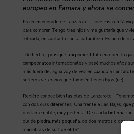
europeo en Famara y ahora se concen
Es un enamorado de Lanzarote. “Tuve casa en Muñique
para comprar. Tengo tres hijos y me gustaría que vivie
relajada, en contacto con la naturaleza. Es uno de mis
“De hecho, -prosigue- mi primer título europeo lo ga
campeonatos internacionales y pasé muchos años sur
más fuera del agua voy de vez en cuando a Lanzarote a
surferos veteranos que también tienen hijos (ríe)”.
Rebière conoce bien las olas de Lanzarote. “Tenemos 
con dos olas diferentes. Una frente a Las Bajas, que 
bastante noble, muy perfecta. De calidad internaciona
ola de piedra, más pequeña, de dos metros o dos y m
maniobras de surf de elite”.