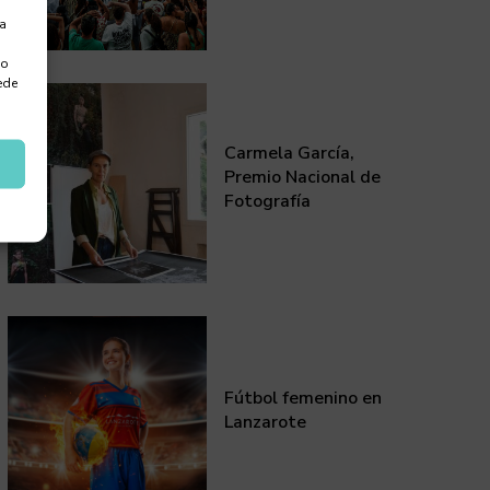
ra
 o
ede
Carmela García,
Premio Nacional de
Fotografía
Fútbol femenino en
Lanzarote