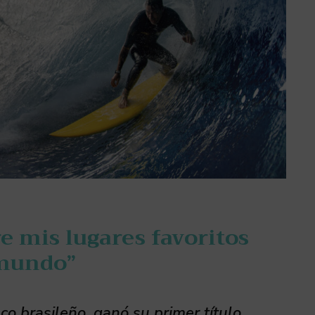
e mis lugares favoritos
mundo”
nco brasileño, ganó su primer título