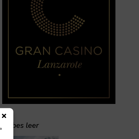
Debes leer
ra