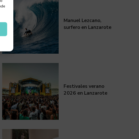
 o
ede
Manuel Lezcano,
surfero en Lanzarote
Festivales verano
2026 en Lanzarote