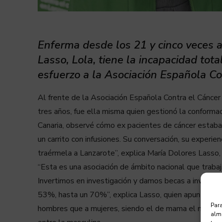
Enferma desde los 21 y cinco veces a
Lasso, Lola, tiene la incapacidad tota
esfuerzo a la Asociación Española Co
Al frente de la Asociación Española Contra el Cáncer
tres años, fue ella misma quien gestionó la conforma
Canaria, observé cómo ex pacientes de cáncer estab
un carrito con infusiones. Su conversación, su experi
traérmela a Lanzarote”, explica María Dolores Lasso, 
“Esta es una asociación de ámbito nacional que trabaj
Invertimos en investigación y damos becas a investig
53%, hasta un 70%”, explica Lasso, quien apuntó as
Para
hombres que a mujeres, siendo el de mama el más ext
alma