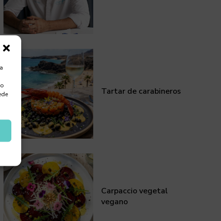
ra
 o
Tartar de carabineros
ede
Carpaccio vegetal
vegano