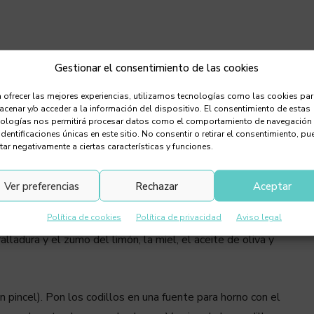
Gestionar el consentimiento de las cookies
 ofrecer las mejores experiencias, utilizamos tecnologías como las cookies pa
cenar y/o acceder a la información del dispositivo. El consentimiento de estas
nologías nos permitirá procesar datos como el comportamiento de navegación
identificaciones únicas en este sitio. No consentir o retirar el consentimiento, pu
tar negativamente a ciertas características y funciones.
Ver preferencias
Rechazar
Aceptar
Política de cookies
Política de privacidad
Aviso legal
lladura y el zumo del limón, la miel, el aceite de oliva y
 pincel). Pon los codillos en una fuente para horno con el