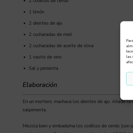
2 codillos de cerdo
1 limón
2 dientes de ajo
2 cucharadas de miel
Para
2 cucharadas de aceite de oliva
alma
tec
1 vasito de vino
las 
afec
Sal y pimienta
Elaboración
En un mortero, machaca los dientes de ajo. Añade la ra
salpimenta.
Mezcla bien y embadurna los codillos de cerdo (con un