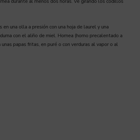
ornea durante al menos dos horas. Ve girando los codillos
 en una olla a presión con una hoja de laurel y una
durna con el aliño de miel. Hornea (horno precalentado a
nas papas fritas, en puré o con verduras al vapor o al