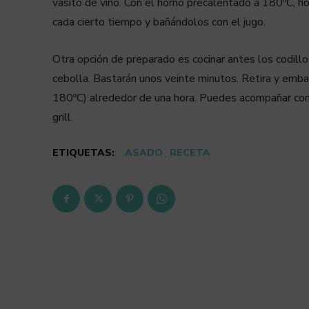
vasito de vino. Con el horno precalentado a 180ºC, h
cada cierto tiempo y bañándolos con el jugo.
Otra opción de preparado es cocinar antes los codillos
cebolla. Bastarán unos veinte minutos. Retira y emba
180ºC) alrededor de una hora. Puedes acompañar con u
grill.
ETIQUETAS:
ASADO
RECETA