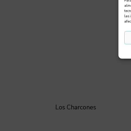
Para
alma
tec
las 
afec
Los Charcones