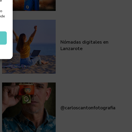
ra
 o
ede
Nómadas digitales en
Lanzarote
@carloscantonfotografia