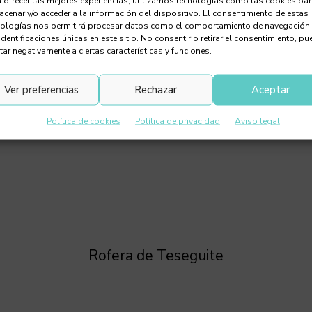
 ofrecer las mejores experiencias, utilizamos tecnologías como las cookies pa
cenar y/o acceder a la información del dispositivo. El consentimiento de estas
nologías nos permitirá procesar datos como el comportamiento de navegación
identificaciones únicas en este sitio. No consentir o retirar el consentimiento, pu
tar negativamente a ciertas características y funciones.
Ver preferencias
Rechazar
Aceptar
Política de cookies
Política de privacidad
Aviso legal
Rofera de Teseguite