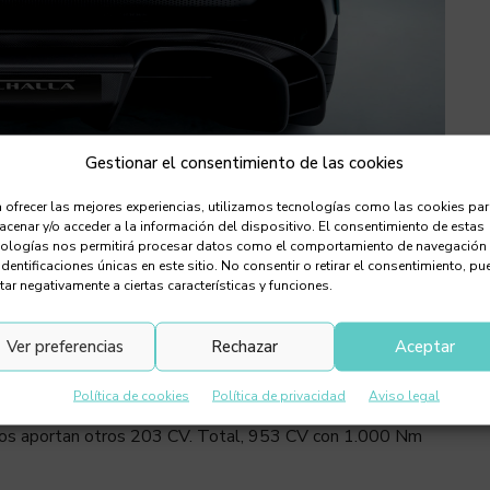
Gestionar el consentimiento de las cookies
 ofrecer las mejores experiencias, utilizamos tecnologías como las cookies pa
cenar y/o acceder a la información del dispositivo. El consentimiento de estas
nologías nos permitirá procesar datos como el comportamiento de navegación
identificaciones únicas en este sitio. No consentir o retirar el consentimiento, pu
e el británico se sitúa, por pretensiones y por cifras, por
tar negativamente a ciertas características y funciones.
lfa’, el Ferrari SF90 Stradale. Sólo le separan 50 CV en
ue el Valhalla es incluso más radical.
Ver preferencias
Rechazar
Aceptar
Política de cookies
Política de privacidad
Aviso legal
imentado de 4.0 litros de Mercedes-AMG de 750 CV,
os aportan otros 203 CV. Total, 953 CV con 1.000 Nm