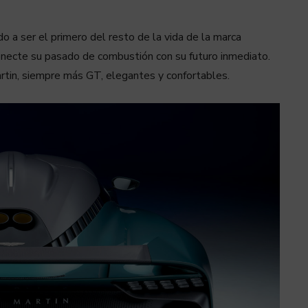
o a ser el primero del resto de la vida de la marca
conecte su pasado de combustión con su futuro inmediato.
tin, siempre más GT, elegantes y confortables.