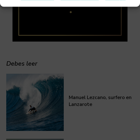
Debes leer
Manuel Lezcano, surfero en
Lanzarote