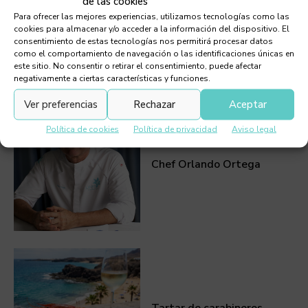
de las cookies
Para ofrecer las mejores experiencias, utilizamos tecnologías como las
cookies para almacenar y/o acceder a la información del dispositivo. El
consentimiento de estas tecnologías nos permitirá procesar datos
como el comportamiento de navegación o las identificaciones únicas en
este sitio. No consentir o retirar el consentimiento, puede afectar
negativamente a ciertas características y funciones.
Debes leer
Ver preferencias
Rechazar
Aceptar
Política de cookies
Política de privacidad
Aviso legal
Chef Orlando Ortega