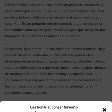
Con la técnica ‘sous vide’ cocinamos un producto envasado al
vacío sumergido en un líquido (agua) a baja temperatura. Para
practicarla hacen falta una envasadora al vacío y un cocedor
sous-vide. Es un pequeño electrodoméstico que consta de un
calentador y una turbina para mover el agua, que asegura una
temperatura constante durante toda la cocción.
Se pueden, igualmente, utilizar diferentes tarros o bolsas zip y
cocinar sin vacío. Asimismo, sumergiendo los productos
directamente en un líquido (agua, aceites, escabeches, caldos,
salsas o almíbares) para que éste aporte calor y sabor, además
de aroma y humedad. Una técnica muy apropiada para
cocciones suaves de pescados o escabeches de verduras. O
bien, en seco. En hornos, brasas u otros sistemas para
cocciones largas y suaves.
ETIQUETAS:
COCINAR A BAJA TEMPERATURA
Gestionar el consentimiento