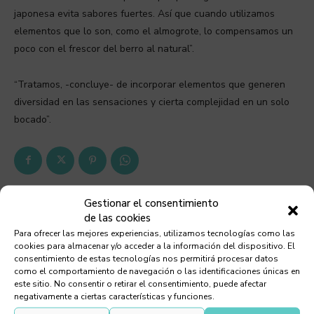
japonesa evita sabores fuertes. Así que cuando utilizamos
elementos que lo son, como el almogrote, lo compensamos un
poco con el frescor del berro al natural”.
“Tratamos, -concluye- de incorporar elementos que generen
diversidad en las sensaciones y cierta complejidad en un solo
bocado”.
Gestionar el consentimiento
Debes leer
de las cookies
Para ofrecer las mejores experiencias, utilizamos tecnologías como las
cookies para almacenar y/o acceder a la información del dispositivo. El
consentimiento de estas tecnologías nos permitirá procesar datos
como el comportamiento de navegación o las identificaciones únicas en
este sitio. No consentir o retirar el consentimiento, puede afectar
negativamente a ciertas características y funciones.
Chef Orlando Ortega