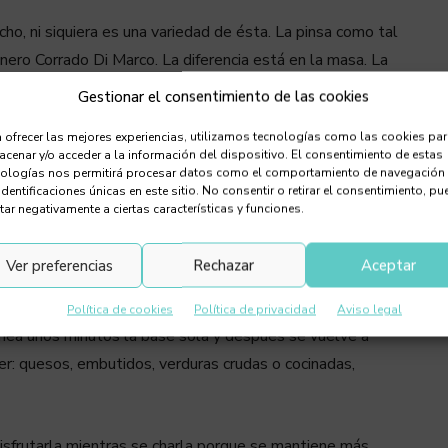
ho, ni siquiera es una variedad de ésta. La pinsa como tal
ro Corrado Di Marco. La diferencia está en la masa. La
go y arroz, con aceite de oliva virgen extra y masa madre
Gestionar el consentimiento de las cookies
esultado es una base más ligera, más digestiva y más
 ofrecer las mejores experiencias, utilizamos tecnologías como las cookies pa
cenar y/o acceder a la información del dispositivo. El consentimiento de estas
nologías nos permitirá procesar datos como el comportamiento de navegación
identificaciones únicas en este sitio. No consentir o retirar el consentimiento, pu
como una pizza tradicional napolitana es ovalada. Como las
tar negativamente a ciertas características y funciones.
horno eléctrico a una temperatura inferior, sobre los 300 °C.
ña o a la piedra.
Ver preferencias
Rechazar
Aceptar
tarias y diferenciadoras de la pinsa. Las bases suelen estar
Política de cookies
Política de privacidad
Aviso legal
ornea unos minutos la base sola y después se vuelve a
er: quesos, embutidos, verduras crudas o cocinadas,
disfrutarla mientras se charla porque se mantiene más