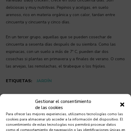
variedad ‘baby chicken’, crece en sólo cincuenta días. Son
deliciosas y muy nutritivas. Pepinos y acelgas, en suelo
arenoso, rico en materia orgánica y con calor, tardan entre
cincuenta y cincuenta y cinco días.
En un tercer grupo, aquellas que se pueden cosechar de
cincuenta a sesenta días después de su siembra. Como las
espinacas, con un suelo a más de 7º C, pueden dar dos
cosechas si plantas en primavera y a finales de verano. O como
las arvejas, las remolachas, el tirabeque o los frijoles.
ETIQUETAS:
JARDÍN
Gestionar el consentimiento
de las cookies
Para ofrecer las mejores experiencias, utilizamos tecnologías como las
cookies para almacenar y/o acceder a la información del dispositivo. El
Debes leer
consentimiento de estas tecnologías nos permitirá procesar datos
como el comportamiento de navegación o las identificaciones únicas en