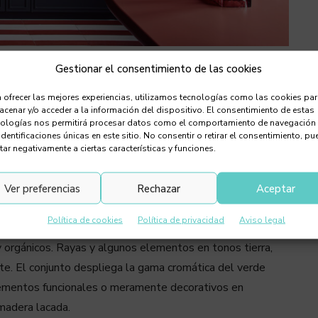
Gestionar el consentimiento de las cookies
 Decor como Espacio VG Living, el diseño
 ofrecer las mejores experiencias, utilizamos tecnologías como las cookies pa
cenar y/o acceder a la información del dispositivo. El consentimiento de estas
tra un espacio relajado, acogedor y muy
nologías nos permitirá procesar datos como el comportamiento de navegación
identificaciones únicas en este sitio. No consentir o retirar el consentimiento, pu
tar negativamente a ciertas características y funciones.
es’ francesas (invernaderos) para lograr un ambiente
Ver preferencias
Rechazar
Aceptar
a. Una cocina de clara vocación biofílica y una decoración
Política de cookies
Política de privacidad
Aviso legal
orgánicos. Rayas y algunos elementos en tonos tierra,
te. El conjunto despliega la gama cromática del verde
lementos funcionales o meramente decorativos en
 madera lacada.