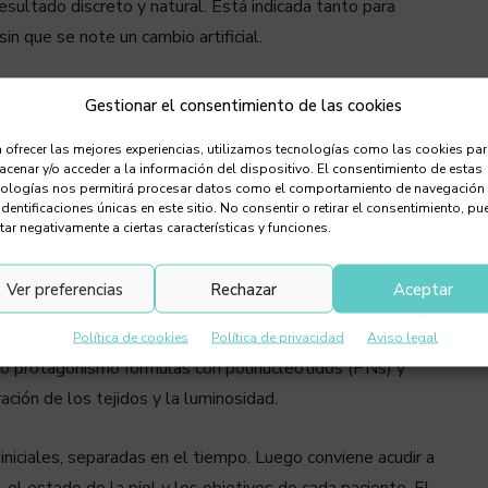
 resultado discreto y natural. Está indicada tanto para
 que se note un cambio artificial.
uperficiales en puntos estratégicos del rostro. Estas
Gestionar el consentimiento de las cookies
s muy finas o cánulas específicas, llevan el producto a las
 ofrecer las mejores experiencias, utilizamos tecnologías como las cookies pa
e un protocolo habitual en consulta médica, rápido y
cenar y/o acceder a la información del dispositivo. El consentimiento de estas
utina casi de inmediato.
nologías nos permitirá procesar datos como el comportamiento de navegación
identificaciones únicas en este sitio. No consentir o retirar el consentimiento, pu
tar negativamente a ciertas características y funciones.
r el ácido hialurónico de baja densidad. Se trata de una
pacidad para captar agua y mejorar la hidratación profunda.
Ver preferencias
Rechazar
Aceptar
y la elasticidad de la piel sin modificar volúmenes.
antioxidantes, aminoácidos, minerales o péptidos que
Política de cookies
Política de privacidad
Aviso legal
do protagonismo fórmulas con polinucleótidos (PNs) y
ación de los tejidos y la luminosidad.
niciales, separadas en el tiempo. Luego conviene acudir a
el estado de la piel y los objetivos de cada paciente. El