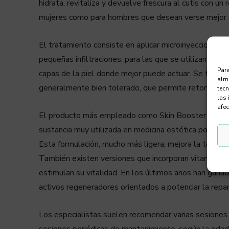
hidrata, revitaliza y devuelve frescura al cutis con un
mujeres como para hombres que desean verse mejor sin
El tratamiento consiste en aplicar microinyecciones s
pequeñas infiltraciones, para las que se utilizan aguja
Para
capas de la piel donde mejor puede actuar. Se trata d
alma
generalmente bien tolerado, que permite retomar la r
tec
las 
afec
El producto más empleado como Skin Booster suele se
sustancia muy utilizada en medicina estética por su ca
Esta formulación, mucho más ligera, mejora la textura 
También existen versiones que incorporan vitaminas 
estimulan su vitalidad. En los últimos años han gana
activos regeneradores orientados a potenciar la repar
Los especialistas suelen recomendar varias sesiones i
sesiones periódicas de mantenimiento, según la edad, 