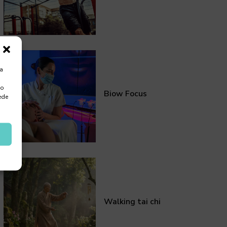
ra
 o
Biow Focus
ede
Walking tai chi