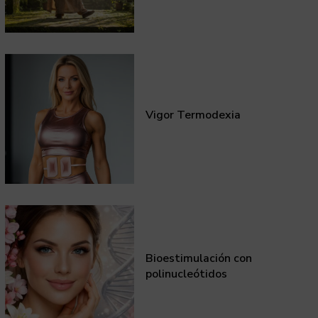
Vigor Termodexia
Bioestimulación con
polinucleótidos