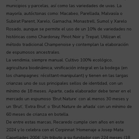
municipios y parcelas, así como las variedades de uvas. La
mayoría, autóctonas como: Macabeo, Parellada, Malvasía o
Subirat Parent, Xarelo, Garnacha, Monastrell, Sumol y Xarelo
Rosado, aunque se permite el uso de un 10% de variedades no
históricas como Chardonay, Pinot Noir y Trepat. Utilizan el
método tradicional Champenoise y contemplan la elaboración
de espumosos ancestrales.
La vendimia, siempre manual. Cultivo 100% ecológico,
agricultura biodinámica, vinificación integral en la bodega (en
los champagnes: récoltant-manipulant) y tienen en las largas
crianzas uno de sus principales sellos de identidad, con un
mínimo de 18 meses. Aparte, cada elaborador debe tener en el
mercado un espumoso ‘Brut Nature’ con al menos 30 meses y
un ‘Brut’, ‘Extra Brut’ o ‘Brut Nature de añada’ con un mínimo de
60 meses de crianza en botella.
De entre estas marcas, Recaredo cumple cien años en este
2024 y lo celebra con el Corpinnat ‘Homenaje a Josep Mata
Capellades 2004’. Un tributo a su fundador con 224 meses (18