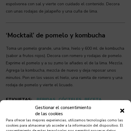
espolvorea con sal y vierte con cuidado el contenido. Decora
con unas rodajas de jalapeño y una cuña de lima.
‘Mocktail’ de pomelo y kombucha
Toma un pomelo grande, una lima, hielo y 600 ml. de kombucha
(sabor a frutos rojos). Decora con romero y rodajas de pomelo.
Exprime el pomelo y a su zumo le añades el de la lima. Mezcla.
Agrega la kombucha, mezcla de nuevo y deja reposar unos
minutos. Pon en los vasos el hielo, una ramita de romero y una
rodaja de pomelo y vierte el licuado.
ETIQUETAS:
BEBIDAS
CÓCTELES
RECETA
Gestionar el consentimiento
de las cookies
Para ofrecer las mejores experiencias, utilizamos tecnologías como las
cookies para almacenar y/o acceder a la información del dispositivo. El
consentimiento de estas tecnologías nos permitirá procesar datos