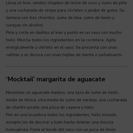
Lleva un kiwi, sendos chupitos de leche de coco y zumo de piña
y una cucharada de sirope para cócteles o jarabe de goma. Se
termina con tres chorritos: zumo de lima, zumo de limón y
curaçao sin alcohol.
Pela y corta en daditos el kiwi y ponlo en un vaso con mucho
hielo. Mezcla todos los ingredientes en la coctelera. Agita
enérgicamente y viértelo en el vaso. Se presenta con unas
cañitas y se decora con unas hojitas de menta o yerbahuerto.
‘Mocktail’ margarita de aguacate
Necesitas un aguacate maduro, una taza de zumo de limón,
media de tónica, otra media de zumo de naranja, una cucharada
de cilantro picado una pizca de cayena y hielo.
Pon en una licuadora todos los ingredientes, hielo incluido,
excepto los de decorar y bate hasta obtener una mezcla
homogénea. Frota el borde del vaso con un poco de limón,