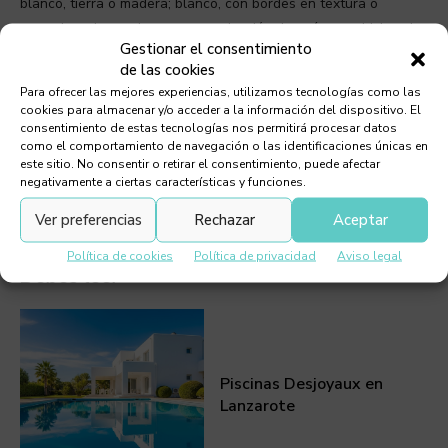
blanco, tierra o madera; blanco, con bordes en textura o
veteado, colores alegres como algodón de azúcar o chicle, y la
Gestionar el consentimiento
elegancia imperturbable del negro. Combinando elementos
de las cookies
mate con el satinado y el dorado de la grifería.
Para ofrecer las mejores experiencias, utilizamos tecnologías como las
cookies para almacenar y/o acceder a la información del dispositivo. El
ETIQUETAS:
DECORACIÓN
consentimiento de estas tecnologías nos permitirá procesar datos
como el comportamiento de navegación o las identificaciones únicas en
este sitio. No consentir o retirar el consentimiento, puede afectar
negativamente a ciertas características y funciones.
Ver preferencias
Rechazar
Aceptar
Política de cookies
Política de privacidad
Aviso legal
Debes leer
Piscinas Desjoyaux en
Lanzarote