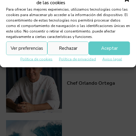
de las cookies
Para ofrecer las mejores experiencias, utilizamos tecnologías como las
cookies para almacenar y/o acceder a la información del dispositivo. El
consentimiento de estas tecnologías nos permitirá procesar datos
como el comportamiento de navegación o las identificaciones únicas en
este sitio. No consentir o retirar el consentimiento, puede afectar
negativamente a ciertas características y funciones.
Debes leer
Ver preferencias
Rechazar
Aceptar
Política de cookies
Política de privacidad
Aviso legal
Chef Orlando Ortega