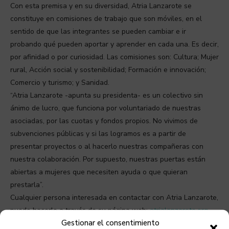
Con esta premisa y en su diversidad, Atria Lanzarote se
constituye en comisiones de trabajo que son móviles, en el
sentido de que las integrantes se pueden cambiar e ir
probando qué pueden aportar y aprender en cada una. Es decir,
por afinidad o por curiosidad. Las comisiones son: Cultura; Mujer
rural, Acción social y sostenibilidad; Formación e innovación;
Comercio y turismo; y Sanidad.
“Atria Lanzarote -apunta su presidenta- es un colectivo sin
ánimo de lucro, que funciona por voluntariado de nuestras
asociadas, por las cuotas y fondos propios. No vivimos de
subvenciones públicas y si las logramos es a partir de
presentar proyectos o al hacerlo nuestras compañeras con
nuestra colaboración. Por supuesto, nuestras puertas están
abiertas a mujeres que necesiten ayuda o que quieran
prestarla”.
Cualquier persona interesada en contactar con Atria Lanzarote,
puede hacerlo a través de su página web:
atrialanzarote.org
Gestionar el consentimiento