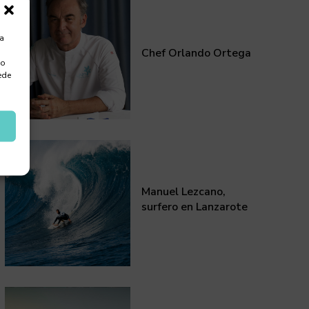
ra
Chef Orlando Ortega
 o
ede
Manuel Lezcano,
surfero en Lanzarote