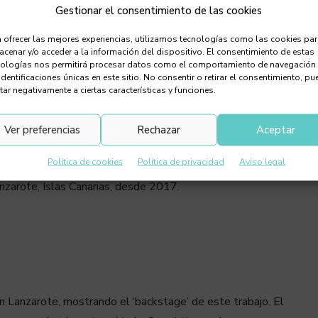
Gestionar el consentimiento de las cookies
 ofrecer las mejores experiencias, utilizamos tecnologías como las cookies pa
cenar y/o acceder a la información del dispositivo. El consentimiento de estas
nologías nos permitirá procesar datos como el comportamiento de navegación
saria.
identificaciones únicas en este sitio. No consentir o retirar el consentimiento, pu
tar negativamente a ciertas características y funciones.
, emprendimiento y lifestyle.
Ver preferencias
Rechazar
Aceptar
Política de cookies
Política de privacidad
Aviso legal
nzarote, Islas Canarias, desde 2017.
n Lanzarote, mostrando el ‘backstage’ de este trabajo. El