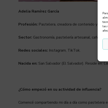
Adelia Ramírez García
Para
alma
tec
Profesión:
Pastelera, creadora de contenido y empre
las 
afec
Sector:
Gastronomía, pastelería artesanal, cafetería
Redes sociales:
Instagram, TikTok.
Nacida en:
San Salvador (El Salvador). Reside en: La
¿Cómo empezó en su actividad de influencia?
Comencé compartiendo mi día a día como pastelera e