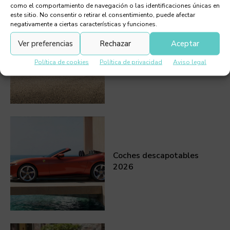
como el comportamiento de navegación o las identificaciones únicas en
este sitio. No consentir o retirar el consentimiento, puede afectar
negativamente a ciertas características y funciones.
Ver preferencias
Rechazar
Aceptar
Bentley Continental GT,
Hybrido de lujo
Política de cookies
Política de privacidad
Aviso legal
Coches descapotables
2026