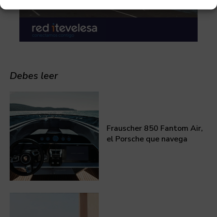
Debes leer
Frauscher 850 Fantom Air,
el Porsche que navega