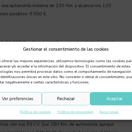
V, una autonomía máxima de 230 Km. y alcanza los 125
ones posibles: 9.550 €.
83 CV, 260 Km. de autonomía y una velocidad máxima de
Gestionar el consentimiento de las cookies
daría en 11.800 €.
 ofrecer las mejores experiencias, utilizamos tecnologías como las cookies pa
cenar y/o acceder a la información del dispositivo. El consentimiento de estas
nologías nos permitirá procesar datos como el comportamiento de navegación
identificaciones únicas en este sitio. No consentir o retirar el consentimiento, pu
ón urbana más que interesante, con sus 82 CV, sus hasta
tar negativamente a ciertas características y funciones.
 Km/h., Aplicando el descuento máximo MOVES III queda
Ver preferencias
Rechazar
Aceptar
Política de cookies
Política de privacidad
Aviso legal
otencia, con sus 95 CV. Sus 180 Km. de autonomía, aunque