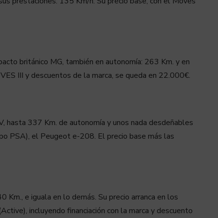
 sus prestaciones: 135 Km/h. Su precio base, con el Moves
cto británico MG, también en autonomía: 263 Km. y en
VES III y descuentos de la marca, se queda en 22.000€.
 CV, hasta 337 Km. de autonomía y unos nada desdeñables
po PSA), el Peugeot e-208. El precio base más las
 Km., e iguala en lo demás. Su precio arranca en los
Active), incluyendo financiación con la marca y descuento