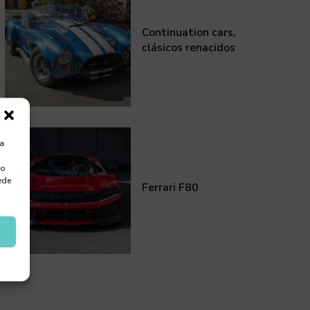
Continuation cars,
clásicos renacidos
ra
 o
ede
Ferrari F80