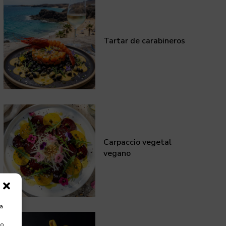
Tartar de carabineros
Carpaccio vegetal
vegano
ra
 o