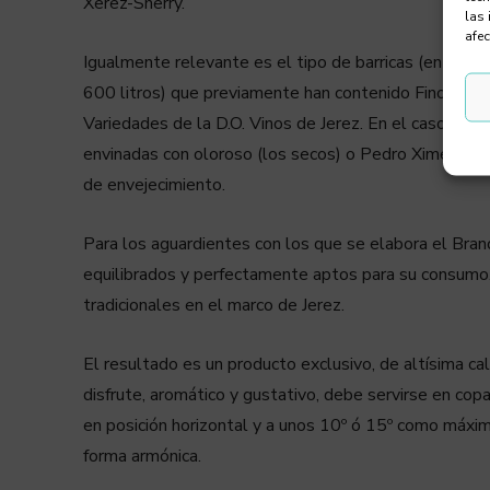
Xerez-Sherry.
las 
afec
Igualmente relevante es el tipo de barricas (en Jerez
600 litros) que previamente han contenido Fino, Amo
Variedades de la D.O. Vinos de Jerez. En el caso de 
envinadas con oloroso (los secos) o Pedro Ximénez (
de envejecimiento.
Para los aguardientes con los que se elabora el Brand
equilibrados y perfectamente aptos para su consumo. 
tradicionales en el marco de Jerez.
El resultado es un producto exclusivo, de altísima ca
disfrute, aromático y gustativo, debe servirse en cop
en posición horizontal y a unos 10º ó 15º como máxi
forma armónica.