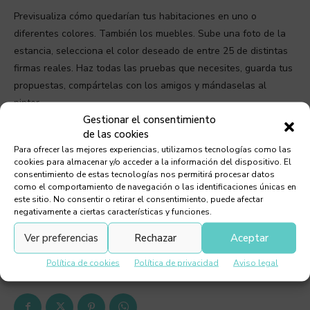
Previsualiza cómo quedarían tus habitaciones en uno o
diferentes colores. También los muebles. Sube una foto de la
estancia, selecciona el color deseado de entre 25 de distintas
firmas reales. Haz todas las pruebas que necesites, guarda tus
propuestas, compártelas con los amigos y mándaselas al
pintor.
Gestionar el consentimiento
de las cookies
Handyman Calculator (
Handyman
Para ofrecer las mejores experiencias, utilizamos tecnologías como las
Calculator
)
cookies para almacenar y/o acceder a la información del dispositivo. El
consentimiento de estas tecnologías nos permitirá procesar datos
como el comportamiento de navegación o las identificaciones únicas en
Te ayudará a calcular la cantidad de pintura o de acabados
este sitio. No consentir o retirar el consentimiento, puede afectar
que necesitas para una habitación. Te permite introducir los
negativamente a ciertas características y funciones.
precios y tiene tutoriales.
Ver preferencias
Rechazar
Aceptar
ETIQUETAS:
DECORACIÓN
SMARTPHONE
Política de cookies
Política de privacidad
Aviso legal