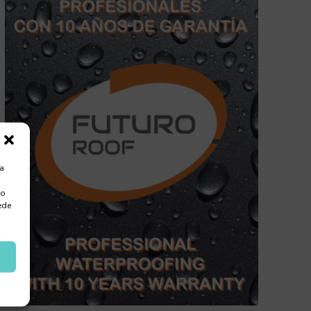
ra
 o
ede