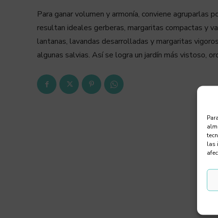
Para ganar volumen y armonía, conviene agruparlas por
resultan ideales gerberas, margaritas compactas y va
lantanas, lavandas desarrolladas y margaritas vigoros
algunas salvias. Así se logra un jardín más vistoso, o
Para
alma
tec
las 
afec