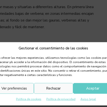
 masas y situarlas a diferentes alturas. En primera línea
riedades bajas de verbena; en zonas intermedias encajan
as; al fondo se dan mejor las gauras, verbenas altas y
rdenado y fácil de mantener.
Gestionar el consentimiento de las cookies
 ofrecer las mejores experiencias, utilizamos tecnologías como las cookies pa
cenar y/o acceder a la información del dispositivo. El consentimiento de estas
nologías nos permitirá procesar datos como el comportamiento de navegación
identificaciones únicas en este sitio. No consentir o retirar el consentimiento, pu
tar negativamente a ciertas características y funciones.
Ver preferencias
Rechazar
Aceptar
Política de cookies
Política de privacidad
Aviso legal