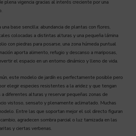
e plena vigencia gracias al interés creciente por una
o.
a una base sencilla: abundancia de plantas con flores,
etales colocadas
a distintas alturas y una pequeña lámina
plio con piedras para posarse, una zona húmeda puntual
nación aporta alimento, refugio y descanso a mariposas,
vertir el espacio en un entorno dinámico y lleno de vida.
mún, este modelo de jardín es perfectamente posible pero
por elegir especies resistentes a la aridez y que tengan
s a diferentes alturas y reservar pequeñas zonas de
pacio vistoso, sensato y plenamente aclimatado. Muchas
modelo. Entre las que soportan mejor el sol directo figuran
 en cambio, agradecen sombra parcial o luz tamizada en las
ritas y ciertas verbenas.