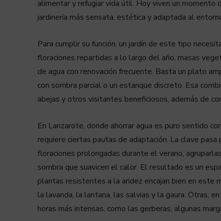
alimentar y refugiar vida útil. Hoy viven un momento d
jardinería más sensata, estética y adaptada al entorn
Para cumplir su función, un jardín de este tipo necesit
floraciones repartidas a lo largo del año, masas veg
de agua con renovación frecuente. Basta un plato am
con sombra parcial o un estanque discreto. Esa combi
abejas y otros visitantes beneficiosos, además de con
En Lanzarote, donde ahorrar agua es puro sentido co
requiere ciertas pautas de adaptación. La clave pasa 
floraciones prolongadas durante el verano, agruparla
sombra que suavicen el calor. El resultado es un es
plantas resistentes a la aridez encajan bien en este 
la lavanda, la lantana, las salvias y la gaura. Otras,
horas más intensas, como las gerberas, algunas marga