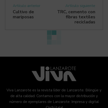
Artículo anterior
Artículo siguiente
Cultivo de
TRC, cemento con
mariposas
fibras textiles
recicladas
Viva Lanzarote es la revista líder de Lanzarote. Bilingüe y
de alta calidad. Contamos con la mayor distribución y
número de ejemplares de Lanzarote. Impresa y digital
¡Disfrútala!