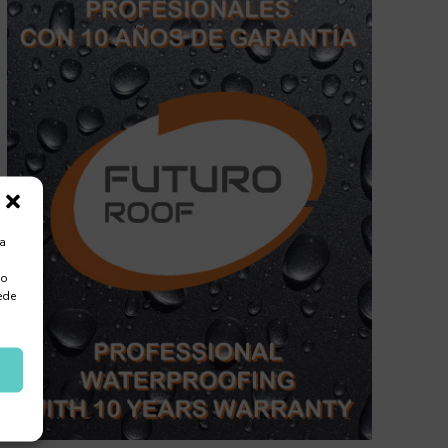
ra
 o
ede