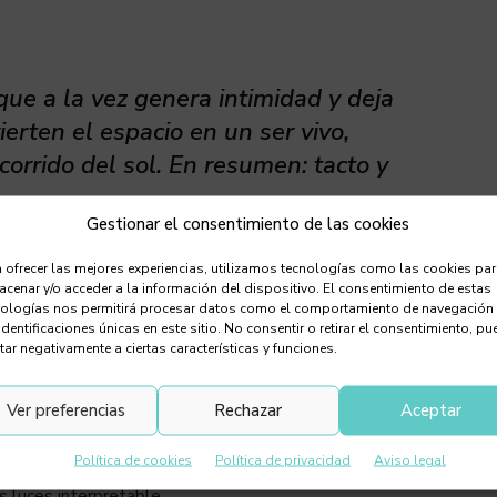
que a la vez genera intimidad y deja
vierten el espacio en un ser vivo,
orrido del sol. En resumen: tacto y
Gestionar el consentimiento de las cookies
udio para el Espacio Nuet Ceramics, en Casa Decor 2026.
 ofrecer las mejores experiencias, utilizamos tecnologías como las cookies pa
dio urbano, adaptado al enclave disponible. En él, la
cenar y/o acceder a la información del dispositivo. El consentimiento de estas
nologías nos permitirá procesar datos como el comportamiento de navegación
identificaciones únicas en este sitio. No consentir o retirar el consentimiento, pu
tar negativamente a ciertas características y funciones.
ce Studio, exploran el uso de la cerámica gres
istema constructivo. Muros, suelo y elementos aparecen
Ver preferencias
Rechazar
Aceptar
 Las luces y sombras cambian con su distorsión y color en
Política de cookies
Política de privacidad
Aviso legal
y dinamismo tanto a la materia como al espacio.
 luces interpretable.