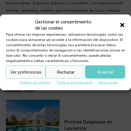
desplazables. Espacios diáfanos y versátiles, con separaciones
móviles (paneles), máximo aprovechamiento de la luz natural
en interiores. Elementos ligeros, blancos o tonos claros para
Gestionar el consentimiento
lograr sensación de amplitud y almacenamiento con puertas
de las cookies
ciegas para evitar el ruido visual.
Para ofrecer las mejores experiencias, utilizamos tecnologías como las
cookies para almacenar y/o acceder a la información del dispositivo. El
consentimiento de estas tecnologías nos permitirá procesar datos
ETIQUETAS:
DECORACIÓN
como el comportamiento de navegación o las identificaciones únicas en
este sitio. No consentir o retirar el consentimiento, puede afectar
negativamente a ciertas características y funciones.
Ver preferencias
Rechazar
Aceptar
Política de cookies
Política de privacidad
Aviso legal
Debes leer
Piscinas Desjoyaux en
Lanzarote