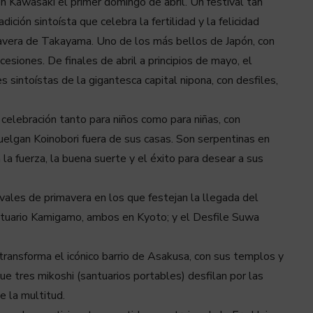
n Kawasaki el primer domingo de abril. Un festival tan
ición sintoísta que celebra la fertilidad y la felicidad
mavera de Takayama. Uno de los más bellos de Japón, con
esiones. De finales de abril a principios de mayo, el
s sintoístas de la gigantesca capital nipona, con desfiles,
celebración tanto para niños como para niñas, con
 cuelgan Koinobori fuera de sus casas. Son serpentinas en
la fuerza, la buena suerte y el éxito para desear a sus
vales de primavera en los que festejan la llegada del
antuario Kamigamo, ambos en Kyoto; y el Desfile Suwa
transforma el icónico barrio de Asakusa, con sus templos y
e tres mikoshi (santuarios portables) desfilan por las
e la multitud.