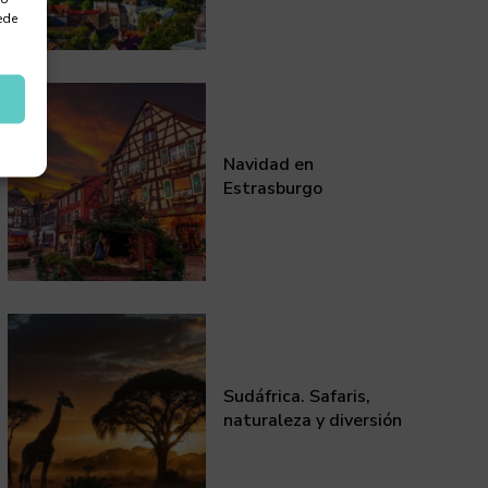
ede
Navidad en
Estrasburgo
Sudáfrica. Safaris,
naturaleza y diversión