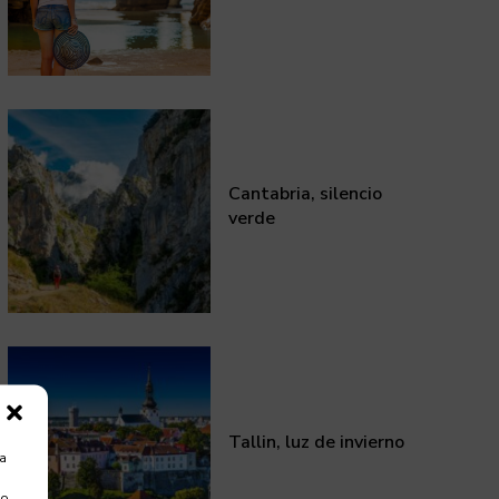
Cantabria, silencio
verde
Tallin, luz de invierno
ra
 o