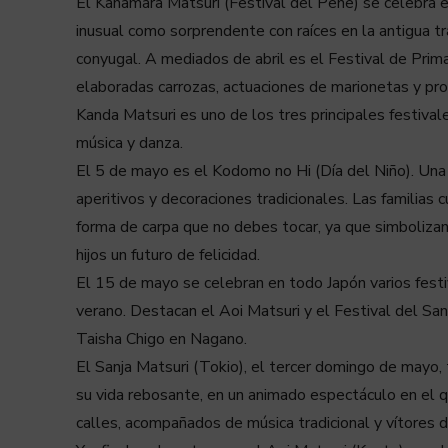
El Kanamara Matsuri (Festival del Pene) se celebra e
inusual como sorprendente con raíces en la antigua trad
conyugal. A mediados de abril es el Festival de Pri
elaboradas carrozas, actuaciones de marionetas y proc
Kanda Matsuri es uno de los tres principales festivale
música y danza.
El 5 de mayo es el Kodomo no Hi (Día del Niño). Una 
aperitivos y decoraciones tradicionales. Las familias
forma de carpa que no debes tocar, ya que simbolizan 
hijos un futuro de felicidad.
El 15 de mayo se celebran en todo Japón varios festi
verano. Destacan el Aoi Matsuri y el Festival del S
Taisha Chigo en Nagano.
El Sanja Matsuri (Tokio), el tercer domingo de mayo, 
su vida rebosante, en un animado espectáculo en el qu
calles, acompañados de música tradicional y vítores d