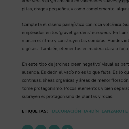
aloe vera roja y/o amarilla en variedades suaves y gig
pitas, dragos pequeños, y como complemento, alguna
Completa el diseño paisajístico con roca volcánica. Su
empleados en los ‘gravel gardens’ europeos. En Lanzar
marcan el ritmo y construyen las sombras. Puedes int
o grises. También, elementos en madera clara o forja
En este tipo de jardines crear ‘negativo’ visual es par
ausencia. Es decir, el vacío no es lo que falta. Es lo 
continuas, líneas orgánicas y áreas de menor floració
tome protagonismo. Pocos elementos y bien separados
subrayen el protagonismo de plantas y rocas.
ETIQUETAS:
DECORACIÓN
JARDÍN
LANZAROTE