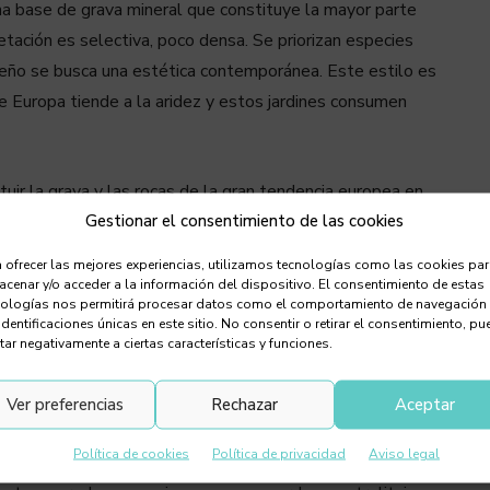
una base de grava mineral que constituye la mayor parte
tación es selectiva, poco densa. Se priorizan especies
seño se busca una estética contemporánea. Este estilo es
 Europa tiende a la aridez y estos jardines consumen
tituir la grava y las rocas de la gran tendencia europea en
Gestionar el consentimiento de las cookies
editerráneo en un paisaje mineral contemporáneo, que ahora
nico de la isla. Es, además, un material natural, sostenible
 ofrecer las mejores experiencias, utilizamos tecnologías como las cookies pa
cenar y/o acceder a la información del dispositivo. El consentimiento de estas
nologías nos permitirá procesar datos como el comportamiento de navegación
identificaciones únicas en este sitio. No consentir o retirar el consentimiento, pu
strado su capacidad y eficiencia para conservar la escasa
tar negativamente a ciertas características y funciones.
dramático con el verde y su capacidad de crear sombras
Ver preferencias
Rechazar
Aceptar
Política de cookies
Política de privacidad
Aviso legal
entorno. Elige plantas que se adapten bien al clima local: