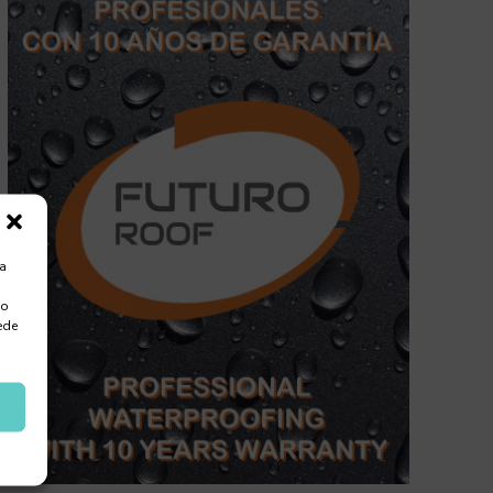
ra
 o
ede