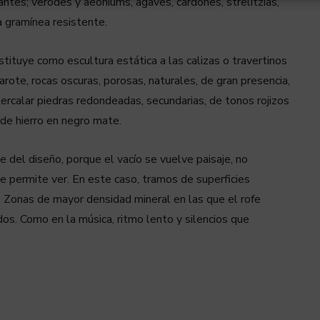
antes; verodes y aeoniums, agaves, cardones, strelitzias,
 gramínea resistente.
stituye como escultura estática a las calizas o travertinos
ote, rocas oscuras, porosas, naturales, de gran presencia,
ercalar piedras redondeadas, secundarias, de tonos rojizos
 de hierro en negro mate.
te del diseño, porque el vacío se vuelve paisaje, no
que permite ver. En este caso, tramos de superficies
n. Zonas de mayor densidad mineral en las que el rofe
. Como en la música, ritmo lento y silencios que