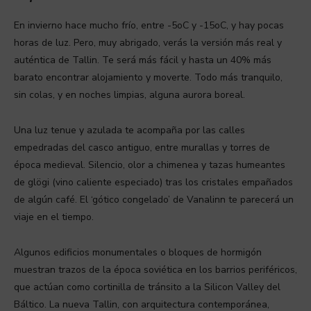
En invierno hace mucho frío, entre -5oC y -15oC, y hay pocas
horas de luz. Pero, muy abrigado, verás la versión más real y
auténtica de Tallin. Te será más fácil y hasta un 40% más
barato encontrar alojamiento y moverte. Todo más tranquilo,
sin colas, y en noches limpias, alguna aurora boreal.
Una luz tenue y azulada te acompaña por las calles
empedradas del casco antiguo, entre murallas y torres de
época medieval. Silencio, olor a chimenea y tazas humeantes
de glögi (vino caliente especiado) tras los cristales empañados
de algún café. El ‘gótico congelado’ de Vanalinn te parecerá un
viaje en el tiempo.
Algunos edificios monumentales o bloques de hormigón
muestran trazos de la época soviética en los barrios periféricos,
que actúan como cortinilla de tránsito a la Silicon Valley del
Báltico. La nueva Tallin, con arquitectura contemporánea,