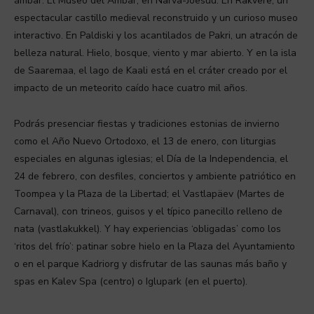
ámbar. El Museo del Ámbar, en Narva-Jõesuu. En Rakvere, un
espectacular castillo medieval reconstruido y un curioso museo
interactivo. En Paldiski y los acantilados de Pakri, un atracón de
belleza natural. Hielo, bosque, viento y mar abierto. Y en la isla
de Saaremaa, el lago de Kaali está en el cráter creado por el
impacto de un meteorito caído hace cuatro mil años.
Podrás presenciar fiestas y tradiciones estonias de invierno
como el Año Nuevo Ortodoxo, el 13 de enero, con liturgias
especiales en algunas iglesias; el Día de la Independencia, el
24 de febrero, con desfiles, conciertos y ambiente patriótico en
Toompea y la Plaza de la Libertad; el Vastlapäev (Martes de
Carnaval), con trineos, guisos y el típico panecillo relleno de
nata (vastlakukkel). Y hay experiencias ‘obligadas’ como los
‘ritos del frío’: patinar sobre hielo en la Plaza del Ayuntamiento
o en el parque Kadriorg y disfrutar de las saunas más baño y
spas en Kalev Spa (centro) o Iglupark (en el puerto).