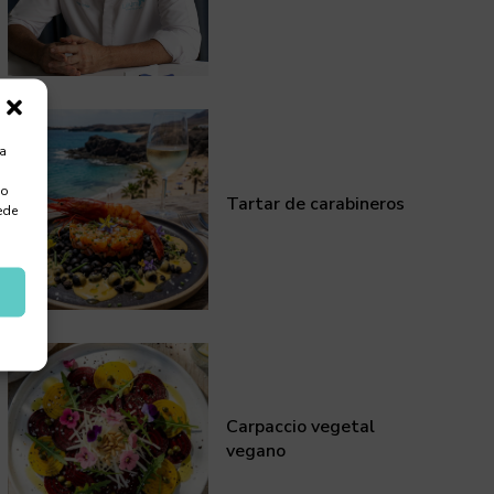
ra
 o
Tartar de carabineros
ede
Carpaccio vegetal
vegano