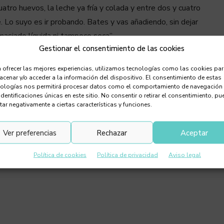
atro huevos, la leche ya fría y colada y entre dos y cuatro
 Lo suyo es ir probando. Bates y vas añadiendo, sin dejar
asiado líquida ni tampoco seca”.
Gestionar el consentimiento de las cookies
ite bien caliente. Con un cucharón de madera coges masa y
 ofrecer las mejores experiencias, utilizamos tecnologías como las cookies pa
 se quemen y les das la vuelta cuando estén ligeramente
cenar y/o acceder a la información del dispositivo. El consentimiento de estas
nologías nos permitirá procesar datos como el comportamiento de navegación
identificaciones únicas en este sitio. No consentir o retirar el consentimiento, pu
tar negativamente a ciertas características y funciones.
nerosa” y “yo le añado pasas y a algunas en lugar de
Ver preferencias
Rechazar
Aceptar
Política de cookies
Política de privacidad
Aviso legal