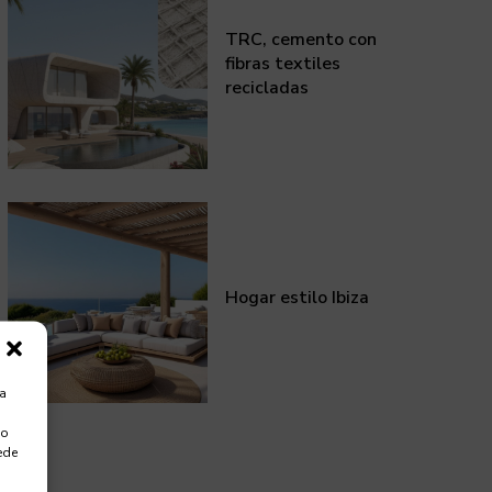
TRC, cemento con
fibras textiles
recicladas
Hogar estilo Ibiza
ra
 o
ede