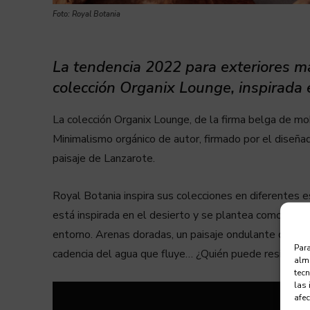
Foto: Royal Botania
La tendencia 2022 para exteriores ma
colección Organix Lounge, inspirada e
La colección Organix Lounge, de la firma belga de mobi
Minimalismo orgánico de autor, firmado por el diseña
paisaje de Lanzarote.
Royal Botania inspira sus colecciones en diferentes 
está inspirada en el desierto y se plantea como un oa
entorno. Arenas doradas, un paisaje ondulante de dunas
Para
cadencia del agua que fluye… ¿Quién puede resistir
alma
tec
las 
afec