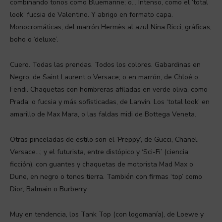
combinando tonos como Bluemarine; o… Intenso, como el ‘total
look’ fucsia de Valentino. Y abrigo en formato capa.
Monocromáticas, del marrón Hermès al azul Nina Ricci, gráficas,
boho o ‘deluxe’.
Cuero. Todas las prendas. Todos los colores. Gabardinas en
Negro, de Saint Laurent o Versace; o en marrón, de Chloé o
Fendi. Chaquetas con hombreras afiladas en verde oliva, como
Prada; o fucsia y más sofisticadas, de Lanvin. Los ‘total look’ en
amarillo de Max Mara, o las faldas midi de Bottega Veneta.
Otras pinceladas de estilo son el ‘Preppy’, de Gucci, Chanel,
Versace…; y el futurista, entre distópico y ‘Sci-Fi’ (ciencia
ficción), con guantes y chaquetas de motorista Mad Max o
Dune, en negro o tonos tierra. También con firmas ‘top’ como
Dior, Balmain o Burberry.
Muy en tendencia, los Tank Top (con logomanía), de Loewe y