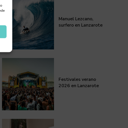
 o
ede
Manuel Lezcano,
surfero en Lanzarote
Festivales verano
2026 en Lanzarote