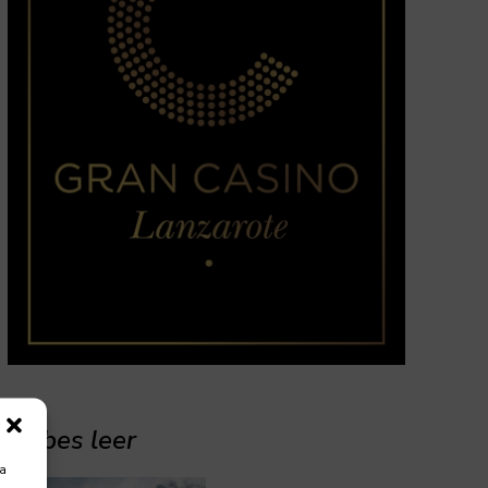
Debes leer
ra