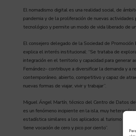
El nomadismo digital es una realidad social, de ámbito
pandemia y de la proliferación de nuevas actividades p
tecnológico y permite un modo de vida liberado de un 
El consejero delegado de la Sociedad de Promoción 
explica el interés institucional: “Se trataba de explor
integración en el territorio y capacidad para generar 
Fernández– contribuye a diversificar la demanda y a 
contemporáneo, abierto, competitivo y capaz de atrae
nuevas formas de viajar, vivir y trabajar”.
Miguel Ángel Martín, técnico del Centro de Datos de
es un fenómeno incipiente en la isla, muy heterogéne
estadística similares a los aplicados al turismo y au
tiene vocación de cero y pico por ciento”.
Para