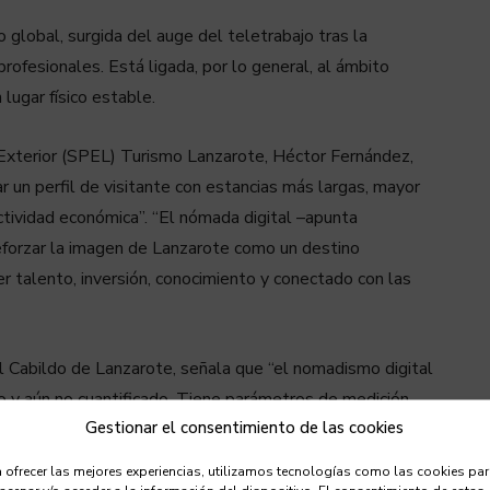
 global, surgida del auge del teletrabajo tras la
rofesionales. Está ligada, por lo general, al ámbito
lugar físico estable.
Exterior (SPEL) Turismo Lanzarote, Héctor Fernández,
ar un perfil de visitante con estancias más largas, mayor
actividad económica”. “El nómada digital –apunta
reforzar la imagen de Lanzarote como un destino
r talento, inversión, conocimiento y conectado con las
l Cabildo de Lanzarote, señala que “el nomadismo digital
o y aún no cuantificado. Tiene parámetros de medición
Gestionar el consentimiento de las cookies
nque es un nicho importante, en estudios generales todavía
 ofrecer las mejores experiencias, utilizamos tecnologías como las cookies pa