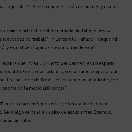
n a coger olas”. “Suelen quedarse más de un mes y es un
etermina mucho el perfil de nómada digital que eres y
realidades de trabajo”. “Y Lanzarote, –añade– porque mi
ó, y es un buen lugar para esta forma de vida”.
, explica que “Area 0 (Puerto del Carmen) es un espacio
cosmopolita. Gente que, además, compartimos experiencias
ocio. Es una Torre de Babel en un lugar muy agradable y de
or encima de la media (20 euros)”.
 Tiene un claro enfoque social y ofrece actividades en
. Sería algo cercano a un piso de estudiantes Erasmus,
madas digitales.