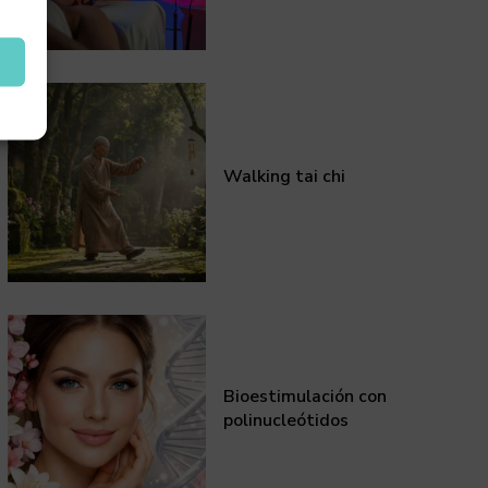
Walking tai chi
Bioestimulación con
polinucleótidos