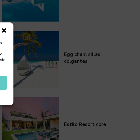
ra
Egg chair, sillas
 o
ede
colgantes
Estilo Resort core