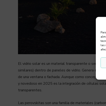
Para
alma
tec
las 
afec
El vidrio solar es un material transparente o semitra
similares) dentro de paneles de vidrio. Genera electri
de una ventana o fachada. Aunque como concepto ya l
y novedoso en 2025 es la integración de células sola
transparentes.
Las perovskitas son una familia de materiales (carbon