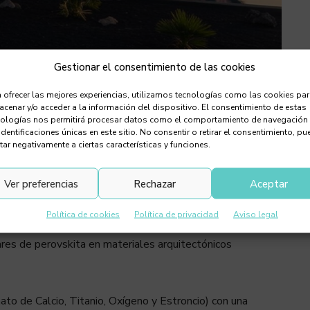
Gestionar el consentimiento de las cookies
 ofrecer las mejores experiencias, utilizamos tecnologías como las cookies pa
cenar y/o acceder a la información del dispositivo. El consentimiento de estas
nologías nos permitirá procesar datos como el comportamiento de navegación
identificaciones únicas en este sitio. No consentir o retirar el consentimiento, pu
tar negativamente a ciertas características y funciones.
Ver preferencias
Rechazar
Aceptar
nsparente que integra células fotovoltaicas (o tecnologías
cidad al captar la luz solar, manteniendo la funcionalidad
Política de cookies
Política de privacidad
Aviso legal
leva algunos años de desarrollo, lo realmente disruptivo
res de perovskita en materiales arquitectónicos
ato de Calcio, Titanio, Oxígeno y Estroncio) con una