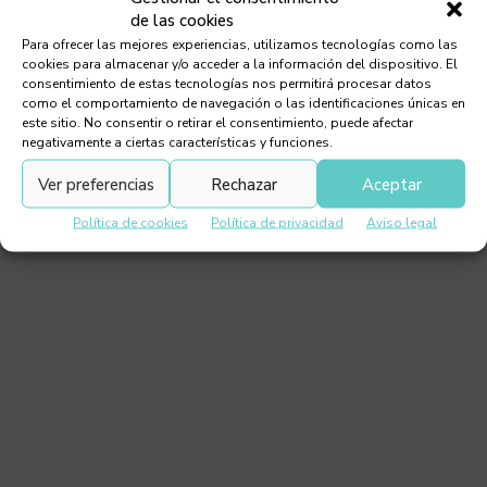
de las cookies
Destacados
Para ofrecer las mejores experiencias, utilizamos tecnologías como las
Javier Sosa, informático y pintor
cookies para almacenar y/o acceder a la información del dispositivo. El
consentimiento de estas tecnologías nos permitirá procesar datos
como el comportamiento de navegación o las identificaciones únicas en
este sitio. No consentir o retirar el consentimiento, puede afectar
negativamente a ciertas características y funciones.
Ver preferencias
Rechazar
Aceptar
Política de cookies
Política de privacidad
Aviso legal