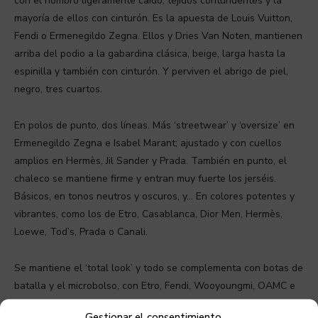
con el hombro ligeramente caído, tejidos contundentes y la
mayoría de ellos con cinturón. Es la apuesta de Louis Vuitton,
Fendi o Ermenegildo Zegna. Ellos y Dries Van Noten, mantienen
arriba del podio a la gabardina clásica, beige, larga hasta la
espinilla y también con cinturón. Y perviven el abrigo de piel,
negro, tres cuartos.
En polos de punto, dos líneas. Más ‘streetwear’ y ‘oversize’ en
Ermenegildo Zegna e Isabel Marant; ajustado y con cuellos
amplios en Hermès, Jil Sander y Prada. También en punto, el
chaleco se mantiene firme y entran muy fuerte los jerséis.
Básicos, en tonos neutros y oscuros, y… En colores potentes y
vibrantes, como los de Etro, Casablanca, Dior Men, Hermès,
Loewe, Tod’s, Prada o Canali.
Se mantiene el ‘total look’ y todo se complementa con botas de
batalla y el microbolso, con Etro, Fendi, Wooyoungmi, OAMC e
Issey Miyake como complemento estrella.
Gestionar el consentimiento