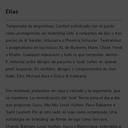
Ellas
Temporada de disyuntivas. Confort sofisticado con el punto
como protagonista, en ‘matching sets’ o conjuntos de dos o tres
piezas de Jil Sander, Altuzarra o Proenza Schouler. Teatralidad
o pragmatismo en los bolsos XL de Burberry, Marni, Chloé, Fendi
o Khaite. Cualquier imprevisto y todo lo que necesitas, dentro.
E, inmortal entre abrigos de peluche o ‘look’ safari, el ‘animal
print’ leopardo. En vestidos, abrigos o complementos de Dior,
Rokh, Etro, Michael Kors o Dolce & Gabbana.
Dos máximas: plateados en ropa y calzado y la logomanía, que
se mantiene. La reivindicación del ‘look’ fiesta para el día a día,
que proponen Gucci, Miu Miu, Louis Vuitton, Paco Rabanne o
Saint Laurent. Por el otro lado, el logo como estampado. Una
estrategia de ‘branding’ de firmas de lujo como Versace,
Chanel, Balmain, Louis Vuitton, Gucci y Balenciaga, extendida a